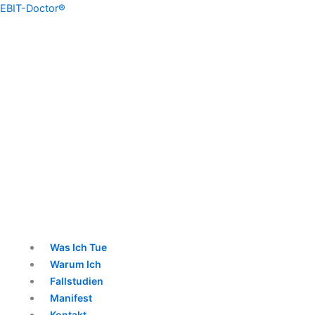
Skip
Menu
Menu
Menu
EBIT-Doctor®
to
content
Was Ich Tue
Warum Ich
Fallstudien
Manifest
Kontakt